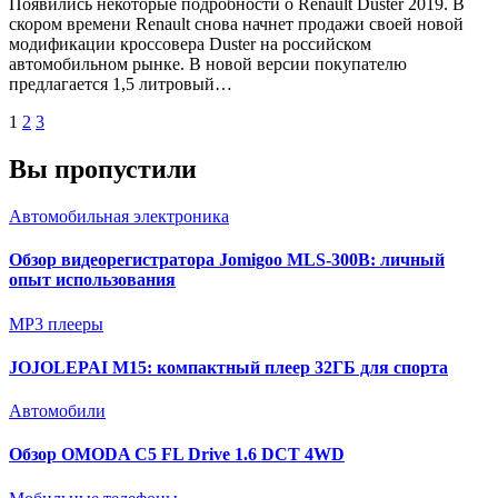
Появились некоторые подробности о Renault Duster 2019. В
скором времени Renault снова начнет продажи своей новой
модификации кроссовера Duster на российском
автомобильном рынке. В новой версии покупателю
предлагается 1,5 литровый…
Пагинация
1
2
3
записей
Вы пропустили
Автомобильная электроника
Обзор видеорегистратора Jomigoo MLS-300B: личный
опыт использования
MP3 плееры
JOJOLEPAI M15: компактный плеер 32ГБ для спорта
Автомобили
Обзор OMODA C5 FL Drive 1.6 DCT 4WD