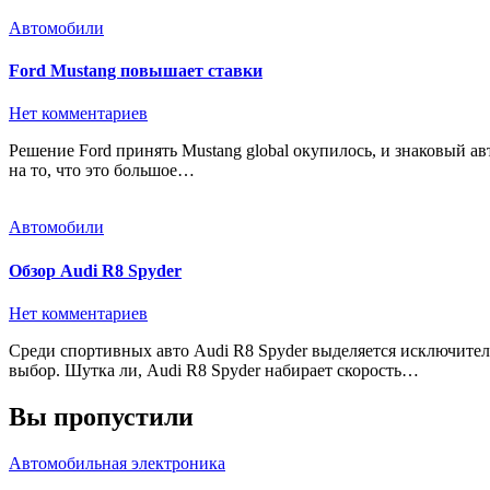
Автомобили
Ford Mustang повышает ставки
Нет комментариев
Решение Ford принять Mustang global окупилось, и знаковый автомобиль автопроизводителя стал самым продаваемым спортивным купе в мире в 2017 году уже третий год подряд. Несмотря
на то, что это большое…
Автомобили
Обзор Audi R8 Spyder
Нет комментариев
Среди спортивных авто Audi R8 Spyder выделяется исключительной мощностью и великолепной динамикой. Поэтому желающим следует присмотреться к данной модели, прежде чем, делать
выбор. Шутка ли, Audi R8 Spyder набирает скорость…
Вы пропустили
Автомобильная электроника