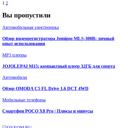
Пагинация
1
2
записей
Вы пропустили
Автомобильная электроника
Обзор видеорегистратора Jomigoo MLS-300B: личный
опыт использования
MP3 плееры
JOJOLEPAI M15: компактный плеер 32ГБ для спорта
Автомобили
Обзор OMODA C5 FL Drive 1.6 DCT 4WD
Мобильные телефоны
Смартфон POCO X8 Pro | Плюсы и минусы