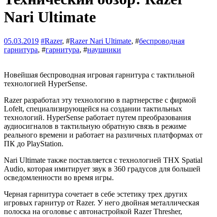
Nari Ultimate
05.03.2019
#
Razer
, #
Razer Nari Ultimate
, #
беспроводная
гарнитура
, #
гарнитура
, #
наушники
Новейшая беспроводная игровая гарнитура с тактильной
технологией HyperSense.
Razer разработал эту технологию в партнерстве с фирмой
Lofelt, специализирующейся на создании тактильных
технологий. HyperSense работает путем преобразования
аудиосигналов в тактильную обратную связь в режиме
реального времени и работает на различных платформах от
ПК до PlayStation.
Nari Ultimate также поставляется с технологией THX Spatial
Audio, которая имитирует звук в 360 градусов для большей
осведомленности во время игры.
Черная гарнитура сочетает в себе эстетику трех других
игровых гарнитур от Razer. У него двойная металлическая
полоска на оголовье с автонастройкой Razer Thresher,