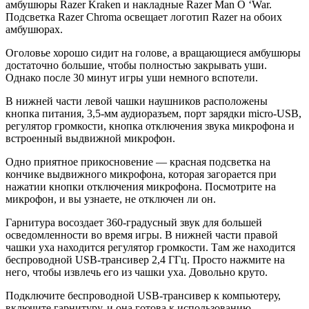
амбушюры Razer Kraken и накладные Razer Man O ‘War.
Подсветка Razer Chroma освещает логотип Razer на обоих
амбушюрах.
Оголовье хорошо сидит на голове, а вращающиеся амбушюры
достаточно большие, чтобы полностью закрывать уши.
Однако после 30 минут игры уши немного вспотели.
В нижней части левой чашки наушников расположены
кнопка питания, 3,5-мм аудиоразъем, порт зарядки micro-USB,
регулятор громкости, кнопка отключения звука микрофона и
встроенный выдвижной микрофон.
Одно приятное прикосновение — красная подсветка на
кончике выдвижного микрофона, которая загорается при
нажатии кнопки отключения микрофона. Посмотрите на
микрофон, и вы узнаете, не отключен ли он.
Гарнитура восоздает 360-градусный звук для большей
осведомленности во время игры. В нижней части правой
чашки уха находится регулятор громкости. Там же находится
беспроводной USB-трансивер 2,4 ГГц. Просто нажмите на
него, чтобы извлечь его из чашки уха. Довольно круто.
Подключите беспроводной USB-трансивер к компьютеру,
включите гарнитуру, и она готова к использованию.