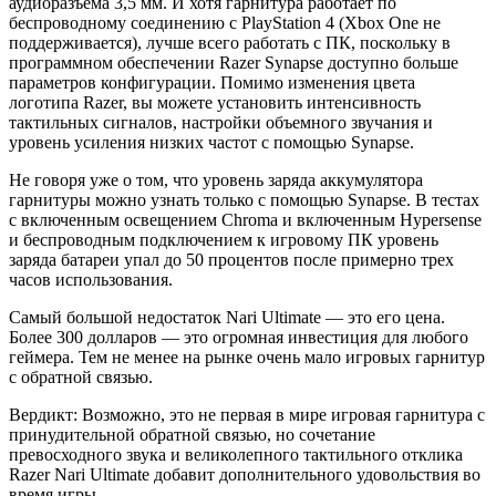
аудиоразъема 3,5 мм. И хотя гарнитура работает по
беспроводному соединению с PlayStation 4 (Xbox One не
поддерживается), лучше всего работать с ПК, поскольку в
программном обеспечении Razer Synapse доступно больше
параметров конфигурации. Помимо изменения цвета
логотипа Razer, вы можете установить интенсивность
тактильных сигналов, настройки объемного звучания и
уровень усиления низких частот с помощью Synapse.
Не говоря уже о том, что уровень заряда аккумулятора
гарнитуры можно узнать только с помощью Synapse. В тестах
с включенным освещением Chroma и включенным Hypersense
и беспроводным подключением к игровому ПК уровень
заряда батареи упал до 50 процентов после примерно трех
часов использования.
Самый большой недостаток Nari Ultimate — это его цена.
Более 300 долларов — это огромная инвестиция для любого
геймера. Тем не менее на рынке очень мало игровых гарнитур
с обратной связью.
Вердикт: Возможно, это не первая в мире игровая гарнитура с
принудительной обратной связью, но сочетание
превосходного звука и великолепного тактильного отклика
Razer Nari Ultimate добавит дополнительного удовольствия во
время игры.